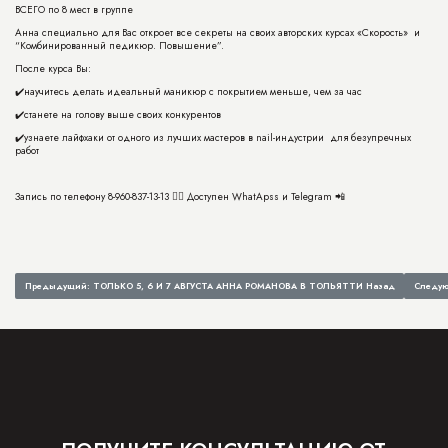
ВСЕГО по 8 мест в группе
Анна специально для Вас откроет все секреты на своих авторских курсах «Скорость» и
“Комбинированный педикюр. Повышение”.
После курса Вы:
✔️научитесь делать идеальный маникюр с покрытием меньше, чем за час
✔️станете на голову выше своих конкурентов
✔️узнаете лайфхаки от одного из лучших мастеров в nail-индустрии для безупречных
работ
Запись по телефону
8-960-837-13-13
👈🏻 Доступен WhatApss и Telegram 📲
Предыдущий: ТОЛЬКО 5, 6 И 7 АВГУСТА АННА РОМАНОВА В ТОЛЬЯТТИ
Назад
Следу