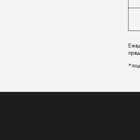
Ежед
пред
*под