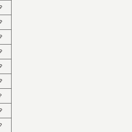
₽
₽
₽
 ₽
 ₽
 ₽
 ₽
 ₽
 ₽