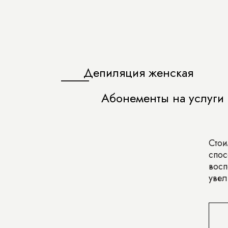
Депиляция женская
Абонементы на услуги 
Стои
спос
восп
увел