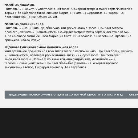
NOUNOU/шампунь
Питательный шампунь для уплотнения волос. Содержит экстракт томата сорта Фьяскетто с
фермы «The Calemone Farm» синьора Марио ди Латте из Серранова ди Каровиньо,
провинция Бриндизи. Объем 250 мл.
NOUNOU/кондиционер
Питательный кондиционер, облегчающий расчесывание волос. Придает волосам
плотность, мягкость и шелковистость. Содержит экстракт томата сорта Фьяскетто с фермы
«The Calemone Farm» синьора Марио ди Латте из Серранова ди Каровиньо, провинция
Бриндизи. Объем 250 мл.
OI/многофункциональное молочко для волос
Универсальное средство для всех типов волос с маслом аннато. Придает блеск, мягкость
и шелковистость, облегчает расчесывание влажных и сухих волос. Контролирует
вьющиеся волосы. Обладает мощным кондиционирующим, увлажняющим и
термозащитным действием. Придает объем без утяжеления. Ускоряет процесс
высушивания волос, фиксирует прическу. Без парабенов.
Предыдущий: ?НАБОР DAVINES OI ДЛЯ АБСОЛЮТНОЙ КРАСОТЫ ВОЛОС?
Назад
След