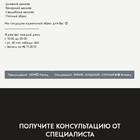
•Дневной макияж
•Вечерний макияж
•Свадебный макияж
•Полный образ
Мы создадим идеальный образ для Вас 😍
______________________
Ждем вас каждый день
с 10:00 до 20:00
▪️ ул. 40 лет победы 34А
▪️ Запись по 📲 71-30-15
Предыдущий: NEW💥
Назад
Следующий: ЯРКИЙ, МОЩНЫЙ, СОЧНЫЙ🔥😁
Вперед
ПОЛУЧИТЕ КОНСУЛЬТАЦИЮ ОТ
СПЕЦИАЛИСТА