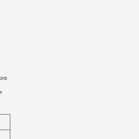
ого
т
₽