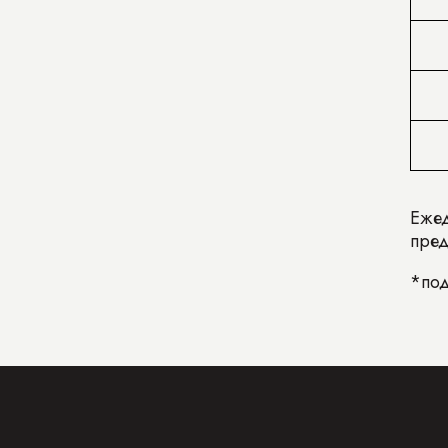
Ежед
пред
*под