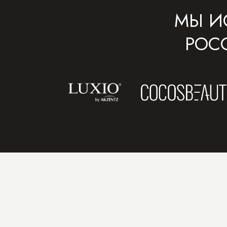
МЫ И
РОС