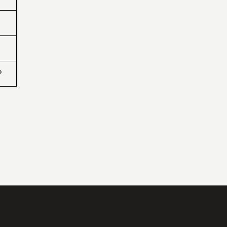
₽
₽
₽