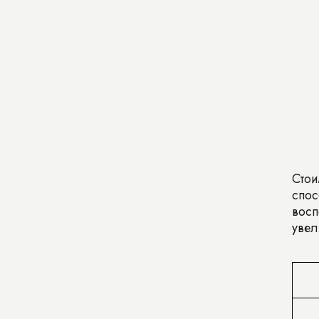
Стои
спос
восп
увел