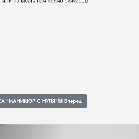
 или написать нам прямо сейчас👇🏼
РСА "МАНИКЮР С НУЛЯ"🙌
Вперед