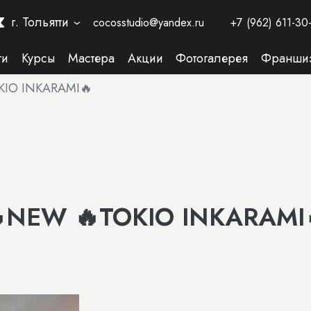
г. Тольятти
cocosstudio@yandex.ru
+7 (962) 611-30
›
ги
Курсы
Мастера
Акции
Фотогалерея
Франши
KIO INKARAMI🔥
NEW 🔥TOKIO INKARAMI