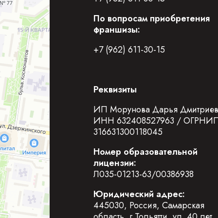
По вопросам приобретения
франшизы:
+7 (962) 611-30-15
Реквизиты
ИП Морунова Дарья Дмитрие
ИНН 632408527963 / ОГРНИ
316631300118045
Номер образовательной
лицензии:
Л035-01213-63/00386938
Юридический адрес:
445030, Россия, Самарская
область, г.Тольятти, ул. 40 лет