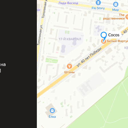
вна
П