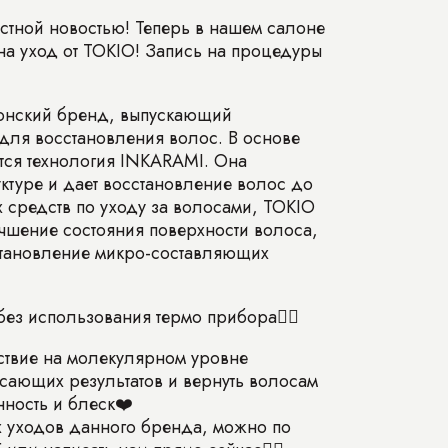
тной новостью! Теперь в нашем салоне
на уход от TOKIO! Запись на процедуры
понский бренд, выпускающий
для восстановления волос. В основе
тся технология INKARAMI. Она
уктуре и дает восстановление волос до
х средств по уходу за волосами, TOKIO
учшение состояния поверхности волоса,
становление микро-составляющих
ез использования термо прибора☝🏼
ствие на молекулярном уровне
ясающих результатов и вернуть волосам
нность и блеск❤️
х уходов данного бренда, можно по