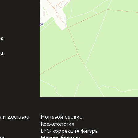
и:
ва
 и доставка
Ногтевой сервис
Косметология
LPG коррекция фигуры
ра
Мастер-бровист