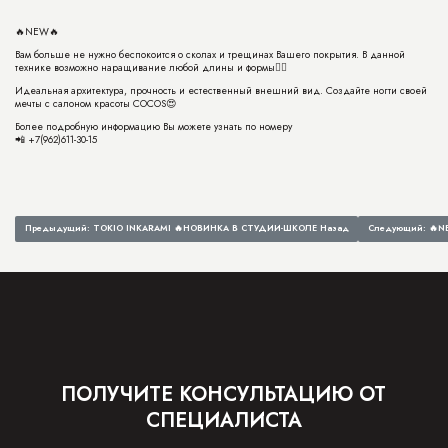
🔥NEW🔥
Вам больше не нужно беспокоится о сколах и трещинах Вашего покрытия. В данной
технике возможно наращивание любой длины и формы👌🏻
Идеальная архитектура, прочность и естественный внешний вид. Создайте ногти своей
мечты с салоном красоты COCOS😍
Более подробную информацию Вы можете узнать по номеру
📲 +7(962)611-30-15
Предыдущий: TOKIO INKARAMI 🔥НОВИНКА В СТУДИИ-ШКОЛЕ
Назад
Следующий: 🔥N
ПОЛУЧИТЕ КОНСУЛЬТАЦИЮ ОТ
СПЕЦИАЛИСТА